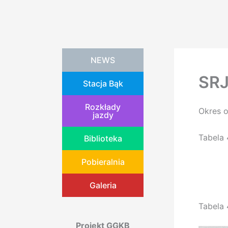
Przejdź
do
treści
NEWS
SRJ
Stacja Bąk
Rozkłady
Okres 
jazdy
Tabela
Biblioteka
Pobieralnia
Galeria
Tabela
Projekt GGKB