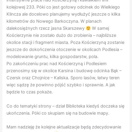
intensywne prace nad Kościerzyną i kawałkiem linii
kolejowej 233. Póki co jest gotowy odcinek do Wielkiego
Klincza ale docelowo planujemy wydłużyć jeszcze o kilka
kilometrów do Nowego Barkoczyna. W planach
dalekosiężnych rzecz jasna Skarszewy
W samej
Kościerzynie nie zostało dużo do zrobienia – najbliższe
okolice stacji i fragment miasta. Poza Kościerzyną zostanie
jeszcze do dokończenia otoczenie w okolicach Podlesia –
modelowanie gruntu, kilka gospodarstw, pola.
Po zakończeniu prac nad Kościerzyną i Podlesiem
przenosimy się w okolice Karsina i budowę odcinka Bąk –
Czersk oraz Chojnice – Kaliska. Sporo lasów, łatwy teren
więc sądzę że powinno pójść szybko i sprawnie. A jak
będzie to czas pokaże.
Co do tematyki strony – dział Biblioteka kiedyś doczeka się
ukończenia. Póki co skupiam się na budowie mapy.
Mam nadzieję że kolejne aktualizacje będą zdecydowanie