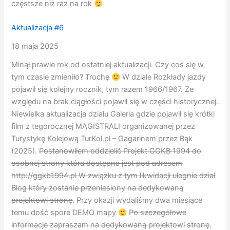
częstsze niż raz na rok
Aktualizacja #6
18 maja 2025
Minął prawie rok od ostatniej aktualizacji. Czy coś się w
tym czasie zmieniło? Trochę
W dziale Rozkłady jazdy
pojawił się kolejny rocznik, tym razem 1966/1967. Ze
względu na brak ciągłości pojawił się w części historycznej.
Niewielka aktualizacja działu Galeria gdzie pojawił się krótki
film z tegorocznej MAGISTRALI organizowanej przez
Turystykę Kolejową TurKol.pl – Gagarinem przez Bąk
(2025).
Postanowiłem oddzielić Projekt GGKB 1994 do
osobnej strony która dostępna jest pod adresem
http://ggkb1994.pl W związku z tym likwidacji ulegnie dział
Blog który zostanie przeniesiony na dedykowaną
projektowi stronę
. Przy okazji wydaliśmy dwa miesiące
temu dość spore DEMO mapy
Po szczegółowe
informacje zapraszam na dedykowaną projektowi stronę
.