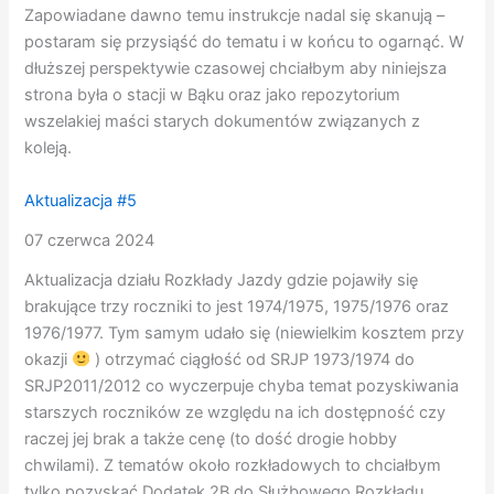
Zapowiadane dawno temu instrukcje nadal się skanują –
postaram się przysiąść do tematu i w końcu to ogarnąć. W
dłuższej perspektywie czasowej chciałbym aby niniejsza
strona była o stacji w Bąku oraz jako repozytorium
wszelakiej maści starych dokumentów związanych z
koleją.
Aktualizacja #5
07 czerwca 2024
Aktualizacja działu Rozkłady Jazdy gdzie pojawiły się
brakujące trzy roczniki to jest 1974/1975, 1975/1976 oraz
1976/1977. Tym samym udało się (niewielkim kosztem przy
okazji
) otrzymać ciągłość od SRJP 1973/1974 do
SRJP2011/2012 co wyczerpuje chyba temat pozyskiwania
starszych roczników ze względu na ich dostępność czy
raczej jej brak a także cenę (to dość drogie hobby
chwilami). Z tematów około rozkładowych to chciałbym
tylko pozyskać Dodatek 2B do Służbowego Rozkładu