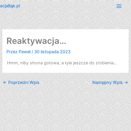
Przejdź
do
treści
Reaktywacja…
Przez
Paweł
/
30 listopada 2023
Hmm, niby strona gotowa, a tyle jeszcze do zrobienia…
←
Poprzedni Wpis
Następny Wpis
→